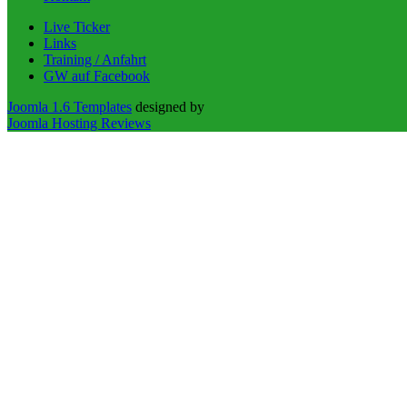
Live Ticker
Links
Training / Anfahrt
GW auf Facebook
Joomla 1.6 Templates
designed by
Joomla Hosting Reviews