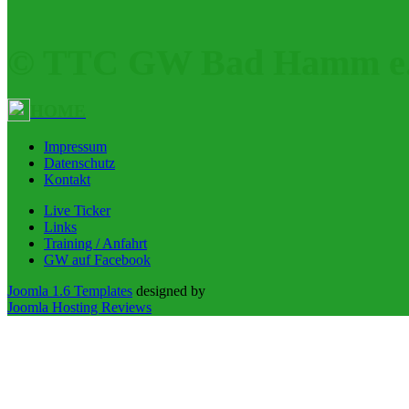
© TTC GW Bad Hamm e.
HOME
Impressum
Datenschutz
Kontakt
Live Ticker
Links
Training / Anfahrt
GW auf Facebook
Joomla 1.6 Templates
designed by
Joomla Hosting Reviews