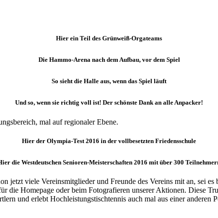
Hier ein Teil des Grünweiß-Orgateams
Die Hammo-Arena nach dem Aufbau, vor dem Spiel
So sieht die Halle aus, wenn das Spiel läuft
Und so, wenn sie richtig voll ist! Der schönste Dank an alle Anpacker!
ngsbereich, mal auf regionaler Ebene.
Hier der Olympia-Test 2016 in der vollbesetzten Friedensschule
Hier die Westdeutschen Senioren-Meisterschaften 2016 mit über 300 Teilnehmer
jetzt viele Vereinsmitglieder und Freunde des Vereins mit an, sei es 
ür die Homepage oder beim Fotografieren unserer Aktionen. Diese Trup
rtlern und erlebt Hochleistungstischtennis auch mal aus einer anderen P