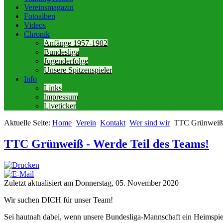
Vereinsmagazin
Fotoalben
Videos
Chronik
Anfänge 1957-1982
Bundesliga
Jugenderfolge
Unsere Spitzenspieler
Info
Links
Impressum
Liveticker
Aktuelle Seite:
Home
Verein
Kontakt
Wer sind wir
TTC Grünweiß 
TTC Grünweiß - Werde Teil des Teams!
Zuletzt aktualisiert am Donnerstag, 05. November 2020
Wir suchen DICH für unser Team!
Sei hautnah dabei, wenn unsere Bundesliga-Mannschaft ein Heimspiel 