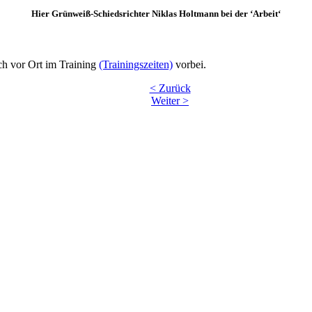
Hier Grünweiß-Schiedsrichter Niklas Holtmann bei der ‘Arbeit‘
ch vor Ort im Training
(Trainingszeiten)
vorbei.
< Zurück
Weiter >