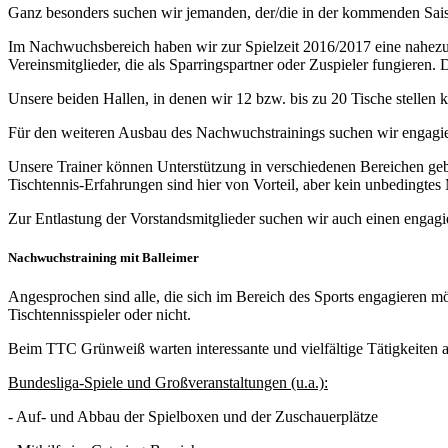
Ganz besonders suchen wir jemanden, der/die in der kommenden Sais
Im Nachwuchsbereich haben wir zur Spielzeit 2016/2017 eine nahezu k
Vereinsmitglieder, die als Sparringspartner oder Zuspieler fungiere
Unsere beiden Hallen, in denen wir 12 bzw. bis zu 20 Tische stellen k
Für den weiteren Ausbau des Nachwuchstrainings suchen wir engagie
Unsere Trainer können Unterstützung in verschiedenen Bereichen geb
Tischtennis-Erfahrungen sind hier von Vorteil, aber kein unbedingtes
Zur Entlastung der Vorstandsmitglieder suchen wir auch einen engagie
Nachwuchstraining mit Balleimer
Angesprochen sind alle, die sich im Bereich des Sports engagieren mö
Tischtennisspieler oder nicht.
Beim TTC Grünweiß warten interessante und vielfältige Tätigkeiten a
Bundesliga-Spiele und Großveranstaltungen (u.a.):
- Auf- und Abbau der Spielboxen und der Zuschauerplätze