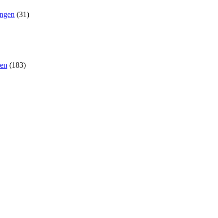
ungen
(31)
nen
(183)