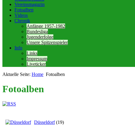
Vereinsmagazin
Fotoalben
Videos
Chronik
Anfänge 1957-1982
Bundesliga
Jugenderfolge
Unsere Spitzenspieler
Info
Links
Impressum
Liveticker
Aktuelle Seite:
Home
Fotoalben
Fotoalben
Düsseldorf
(19)