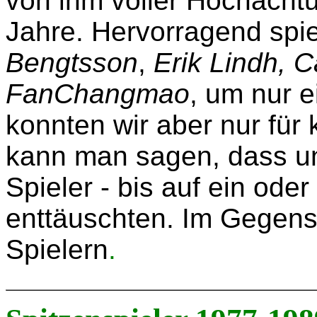
von ihm voller
Hochachtun
Jahre.
Hervorragend spi
Bengtsson
,
Erik Lindh, C
Fan
Changmao
, um nur e
konnten wir aber nur für 
kann
man sagen, dass un
Spieler - bis auf ein ode
enttäusch
ten. Im Gegens
Spielern
.