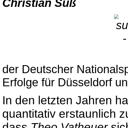
Christian Süß
der
Deutscher Nationalsp
Erfolge für Düsseldorf u
In den letzten Jahren h
quantitativ erstaunlich
z
dass
Theo Vatheuer
sic