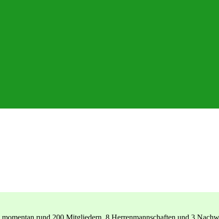
r mit momentan rund 200 Mitgliedern, 8 Herrenmannschaften und 3 Nach