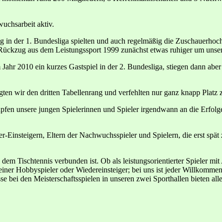
uchsarbeit aktiv.
ändig in der 1. Bundesliga spielten und auch regelmäßig die Zuschauerh
 Rückzug aus dem Leistungssport 1999 zunächst etwas ruhiger um unse
Jahr 2010 ein kurzes Gastspiel in der 2. Bundesliga, stiegen dann aber 
legten wir den dritten Tabellenrang und verfehlten nur ganz knapp Platz 
fen unsere jungen Spielerinnen und Spieler irgendwann an die Erfolge i
-Einsteigern, Eltern der Nachwuchsspieler und Spielern, die erst spä
 dem Tischtennis verbunden ist. Ob als leistungsorientierter Spieler mi
einer Hobbyspieler oder Wiedereinsteiger; bei uns ist jeder Willkomme
se bei den Meisterschaftsspielen in unseren zwei Sporthallen bieten 