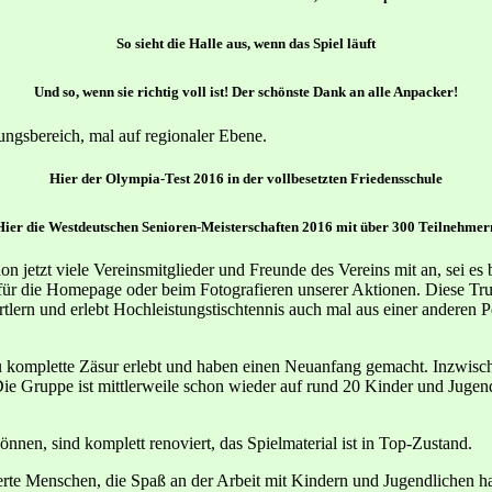
So sieht die Halle aus, wenn das Spiel läuft
Und so, wenn sie richtig voll ist! Der schönste Dank an alle Anpacker!
ngsbereich, mal auf regionaler Ebene.
Hier der Olympia-Test 2016 in der vollbesetzten Friedensschule
Hier die Westdeutschen Senioren-Meisterschaften 2016 mit über 300 Teilnehmer
jetzt viele Vereinsmitglieder und Freunde des Vereins mit an, sei es 
ür die Homepage oder beim Fotografieren unserer Aktionen. Diese Trup
rtlern und erlebt Hochleistungstischtennis auch mal aus einer anderen P
omplette Zäsur erlebt und haben einen Neuanfang gemacht. Inzwischen 
 Die Gruppe ist mittlerweile schon wieder auf rund 20 Kinder und Jugend
önnen, sind komplett renoviert, das Spielmaterial ist in Top-Zustand.
rte Menschen, die Spaß an der Arbeit mit Kindern und Jugendlichen h