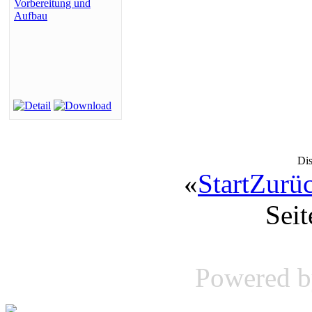
Di
«
Start
Zurü
Seit
Powered 