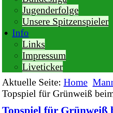
Jugenderfolge
Unsere Spitzenspieler
Info
Links
Impressum
Liveticker
Aktuelle Seite:
Home
Mann
Topspiel für Grünweiß be
Topspiel für Grünweiß