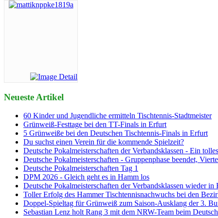
Neueste Artikel
60 Kinder und Jugendliche ermitteln Tischtennis-Stadtmeister
Grünweiß-Festtage bei den TT-Finals in Erfurt
5 Grünweiße bei den Deutschen Tischtennis-Finals in Erfurt
Du suchst einen Verein für die kommende Spielzeit?
Deutsche Pokalmeisterschaften der Verbandsklassen - Ein tolle
Deutsche Pokalmeisterschaften - Gruppenphase beendet, Viertel
Deutsche Pokalmeisterschaften Tag 1
DPM 2026 - Gleich geht es in Hamm los
Deutsche Pokalmeisterschaften der Verbandsklassen wieder i
Toller Erfolg des Hammer Tischtennisnachwuchs bei den Bezirk
Doppel-Spieltag für Grünweiß zum Saison-Ausklang der 3. Bu
Sebastian Lenz holt Rang 3 mit dem NRW-Team beim Deutsch