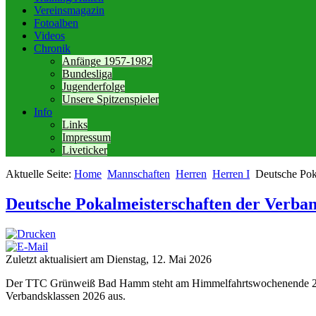
Vereinsmagazin
Fotoalben
Videos
Chronik
Anfänge 1957-1982
Bundesliga
Jugenderfolge
Unsere Spitzenspieler
Info
Links
Impressum
Liveticker
Aktuelle Seite:
Home
Mannschaften
Herren
Herren I
Deutsche Pok
Deutsche Pokalmeisterschaften der Verba
Zuletzt aktualisiert am Dienstag, 12. Mai 2026
Der TTC Grünweiß Bad Hamm steht am Himmelfahrtswochenende 2026 er
Verbandsklassen 2026 aus.