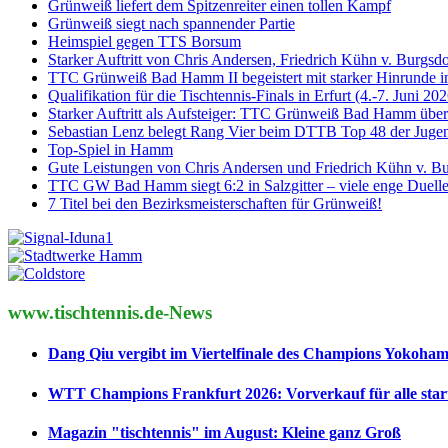
Grünweiß liefert dem Spitzenreiter einen tollen Kampf
Grünweiß siegt nach spannender Partie
Heimspiel gegen TTS Borsum
Starker Auftritt von Chris Andersen, Friedrich Kühn v. Burgs
TTC Grünweiß Bad Hamm II begeistert mit starker Hinrunde in
Qualifikation für die Tischtennis-Finals in Erfurt (4.-7. Juni 
Starker Auftritt als Aufsteiger: TTC Grünweiß Bad Hamm überz
Sebastian Lenz belegt Rang Vier beim DTTB Top 48 der Juge
Top-Spiel in Hamm
Gute Leistungen von Chris Andersen und Friedrich Kühn v. 
TTC GW Bad Hamm siegt 6:2 in Salzgitter – viele enge Duelle
7 Titel bei den Bezirksmeisterschaften für Grünweiß!
www.tischtennis.de-News
Dang Qiu vergibt im Viertelfinale des Champions Yokoha
WTT Champions Frankfurt 2026: Vorverkauf für alle start
Magazin "tischtennis" im August: Kleine ganz Groß