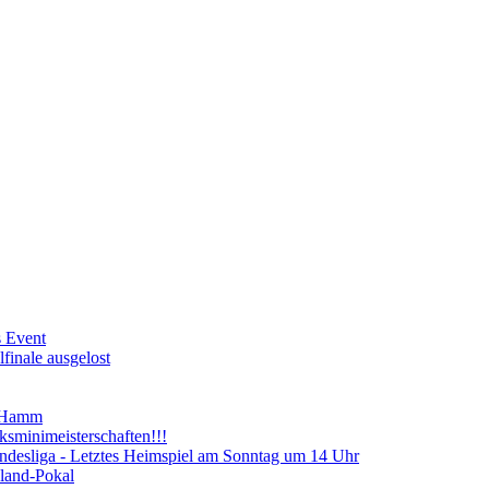
s Event
finale ausgelost
n Hamm
sminimeisterschaften!!!
ndesliga - Letztes Heimspiel am Sonntag um 14 Uhr
land-Pokal