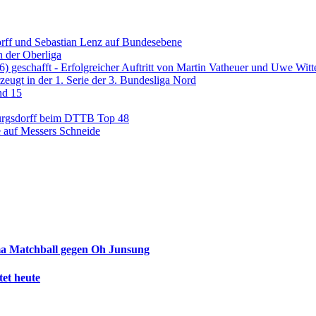
dorff und Sebastian Lenz auf Bundesebene
 der Oberliga
2026) geschafft - Erfolgreicher Auftritt von Martin Vatheuer und Uwe Wi
eugt in der 1. Serie der 3. Bundesliga Nord
nd 15
Burgsdorff beim DTTB Top 48
 auf Messers Schneide
ma Matchball gegen Oh Junsung
et heute