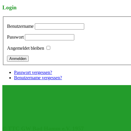
Login
Benutzername
Passwort
Angemeldet bleiben
Passwort vergessen?
Benutzername vergessen?
© TTC GW Bad Hamm e.V. 1957