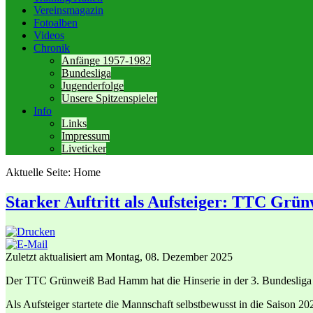
Vereinsmagazin
Fotoalben
Videos
Chronik
Anfänge 1957-1982
Bundesliga
Jugenderfolge
Unsere Spitzenspieler
Info
Links
Impressum
Liveticker
Aktuelle Seite:
Home
Starker Auftritt als Aufsteiger: TTC Grü
Zuletzt aktualisiert am Montag, 08. Dezember 2025
Der TTC Grünweiß Bad Hamm hat die Hinserie in der 3. Bundesliga N
Als Aufsteiger startete die Mannschaft selbstbewusst in die Saison 202