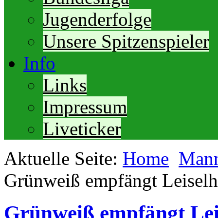
Jugenderfolge
Unsere Spitzenspieler
Info
Links
Impressum
Liveticker
Aktuelle Seite:
Home
Mann
Grünweiß empfängt Leisel
Grünweiß empfängt Lei