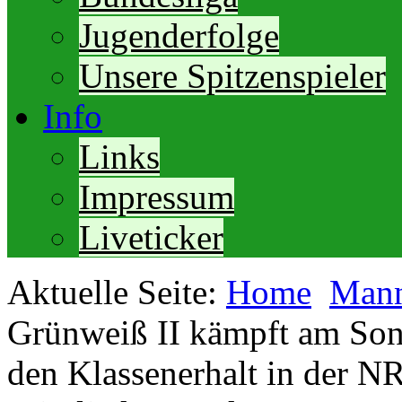
Jugenderfolge
Unsere Spitzenspieler
Info
Links
Impressum
Liveticker
Aktuelle Seite:
Home
Mann
Grünweiß II kämpft am So
den Klassenerhalt in der N