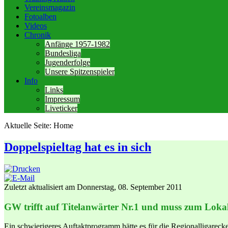
Vereinsmagazin
Fotoalben
Videos
Chronik
Anfänge 1957-1982
Bundesliga
Jugenderfolge
Unsere Spitzenspieler
Info
Links
Impressum
Liveticker
Aktuelle Seite:
Home
Doppelspieltag hat es in sich
Zuletzt aktualisiert am Donnerstag, 08. September 2011
GW trifft auf Titelanwärter Nr.1 und muss zum Lok
Ein schwierigeres Auftaktprogramm hätte es für die Regionalligare