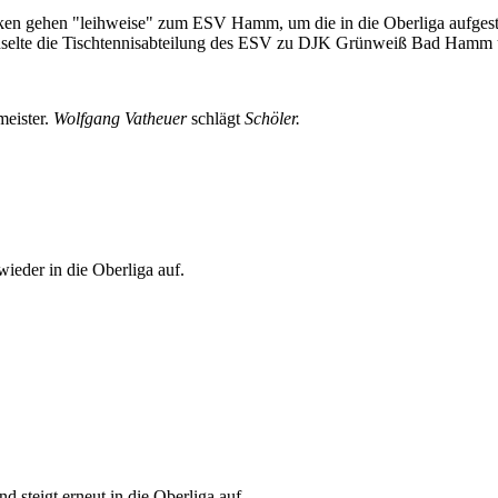
ken gehen "leihweise" zum ESV Hamm, um die in die Oberliga aufgesti
hselte die Tischtennisabteilung des ESV zu DJK Grünweiß Bad Hamm 
meister.
Wolfgang Vatheuer
schlägt
Schöler.
wieder in die Oberliga auf.
d steigt erneut in die Oberliga auf.