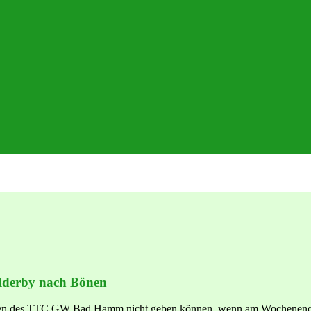
alderby nach Bönen
cken des TTC GW Bad Hamm nicht geben können, wenn am Wochenende der